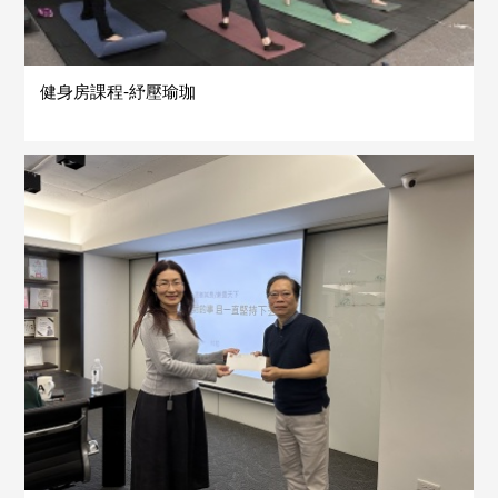
健身房課程-紓壓瑜珈