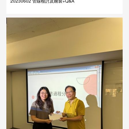
20230602 管線檢討及繪製+Q&A