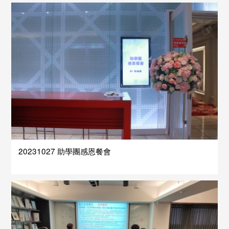
20231027 助學團感恩餐會