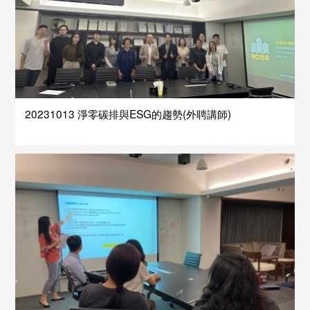
20231013 淨零碳排與ESG的趨勢(外聘講師)