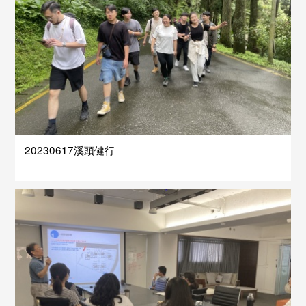
20230617溪頭健行