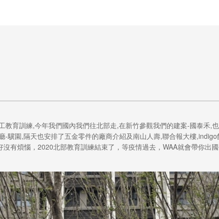
王銘鴻建築師事務所
教育訓練,今年我們國內我們往北部走,在新竹參觀我們的建案-國泰禾,也
驥園,隔天也安排了五金零件的廠商介紹及南山人壽,聯合報大樓,indigo
沒有煩惱，2020北部教育訓練結束了，等疫情過去，WAA就會帶你出