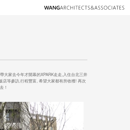
帶大家去今年才開幕的XPARK走走,入住台北三井
飯店等參訪,行程豐富, 希望大家都有所收穫! 再次
國去！