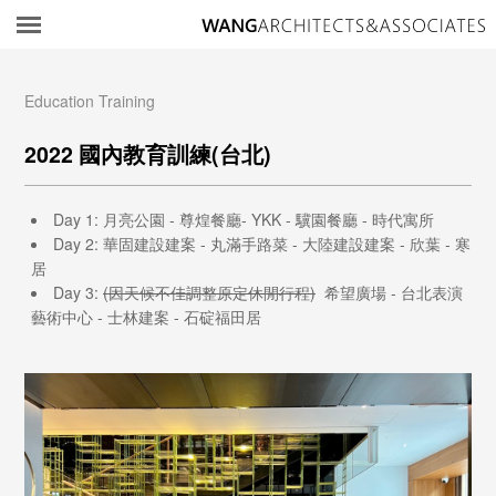
所
Education Training
2022 國內教育訓練(台北)
Day 1: 月亮公園 - 尊煌餐廳- YKK - 驥園餐廳 - 時代寓所
Day 2: 華固建設建案 - 丸滿手路菜 - 大陸建設建案 - 欣葉 - 寒
居
Day 3:
(因天候不佳調整原定休閒行程)
希望廣場 - 台北表演
藝術中心 - 士林建案 - 石碇福田居