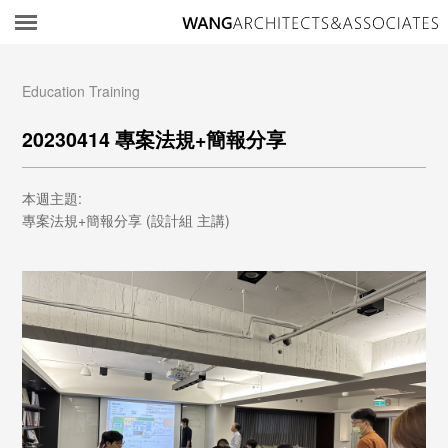
所
Education Training
20230414 專案法規+簡報分享
本週主題:
專案法規+簡報分享 (設計組 主講)