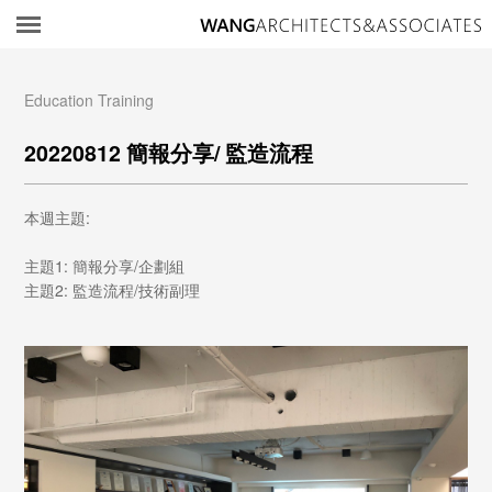
所
Education Training
20220812 簡報分享/ 監造流程
本週主題:
主題1: 簡報分享/企劃組
主題2: 監造流程/技術副理