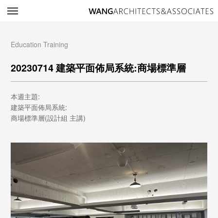
所
Education Training
20230714 建築平面佈局系統:商場標準層
本週主題:
建築平面佈局系統:
商場標準層(設計組 主講)