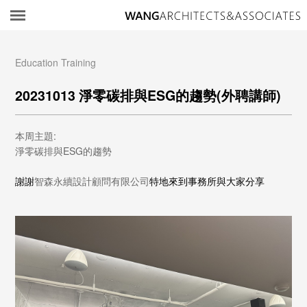
所
Education Training
20231013 淨零碳排與ESG的趨勢(外聘講師)
本周主題:
淨零碳排與ESG的趨勢
謝謝
智森永續設計顧問有限公司
特地來到事務所與大家分享