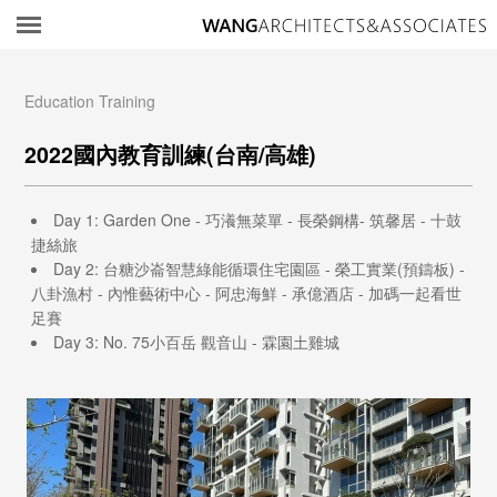
所
Education Training
2022國內教育訓練(台南/高雄)
Day 1: Garden One - 巧瀁無菜單 - 長榮鋼構- 筑馨居 - 十鼓
捷絲旅
Day 2: 台糖沙崙智慧綠能循環住宅園區 - 榮工實業(預鑄板) -
八卦漁村 - 內惟藝術中心 - 阿忠海鮮 - 承億酒店 - 加碼一起看世
足賽
Day 3: No. 75小百岳 觀音山 - 霖園土雞城