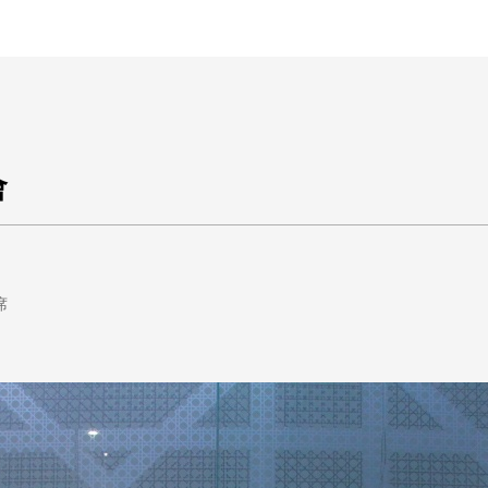
王銘鴻建築師事務所
會
席