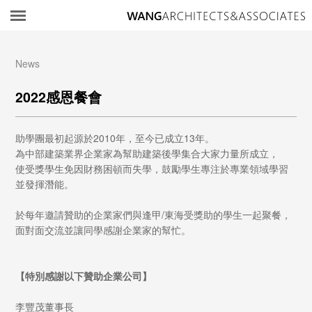
所
News
2022感恩餐會
助學團最初起源於2010年，至今已成立13年。
為中部建築業界企業家為幫助建築後學集合大家力量所成立，
使受獎學生免因財務困頓而失學，鼓勵學生專注於專業領域學習
並發揮潛能。
於每年邀請贊助的企業家們與逢甲/東海受獎助的學生一起聚餐，
面對面交流並讓同學感謝企業家的幫忙。
【特別感謝以下贊助企業公司】
李豐茂董事長