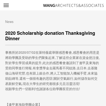
所
News
2020 Scholarship donation Thanksgiving
Dinner
事務所於2020/07/02在萊特薇庭舉辦感恩餐會,感恩餐會的用意是
將助學團及受助的學生們聚集起來,了解這些企業家在資金挹注後,
對於學生學習成果的提升,此次的感恩餐會邀請到了逢甲及東海的
受助同學進行簡報,有拿獎學金去羅馬看不同紋路,去日本,去基隆
做山海研究營,也有跟上銀合作,將人工智能加入機械手臂,未來協
助貼磚等,還有一個很有趣的思辯,關於空氣銀行,如何儲存如何交
易新鮮空氣,現在大學生的研究都很多元且活靈活現!
祝願學生們一切順利!也謝謝各位助學團長官的付出!
【逢甲東海助學團企業】