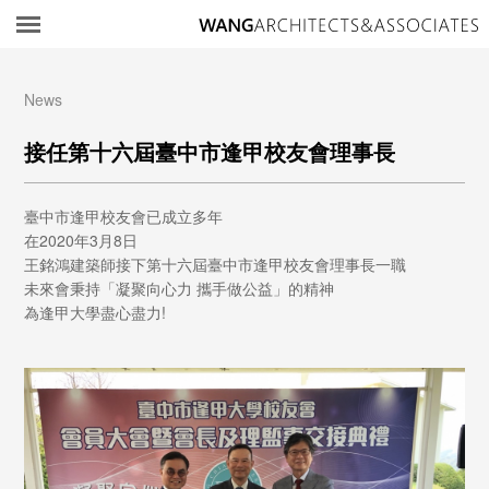
所
News
接任第十六屆臺中市逢甲校友會理事長
臺中市逢甲校友會已成立多年
在2020年3月8日
王銘鴻建築師接下第十六屆臺中市逢甲校友會理事長一職
未來會秉持「凝聚向心力 攜手做公益」的精神
為逢甲大學盡心盡力!