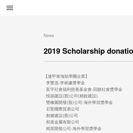
News
2019 Scholarship donati
【逢甲東海助學團企業】
李豐茂-李林嫌獎學金
富宇社會福利慈善基金會-回饋社會獎學金
悅築建設(股)公司(精銳建設)
雙橡園開發(股)公司-海外學習獎學金
石聖國際貿易公司
創健建設(股)公司
和嵩金屬有限公司
精英開發公司-海外學習獎學金