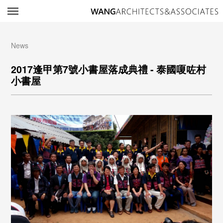
所
News
2017逢甲第7號小書屋落成典禮 - 泰國嗄咗村
小書屋