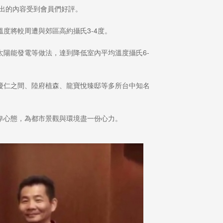
出的內容受到會員們好評。
度將較周遭與郊區高約攝氏3-4度。
陽能發電等做法，達到降低室內平均溫度攝氏6-
慶仁之間、陸府植森、龍寶悅臻邸等多所台中知名
卑心態，為都市景觀與環境盡一份心力。