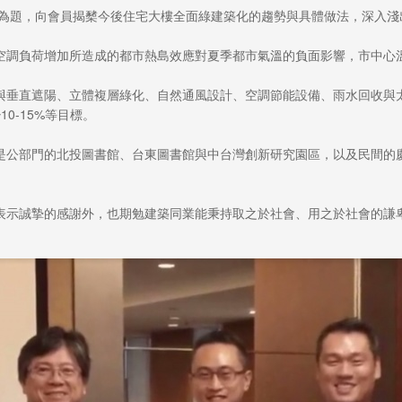
」為題，向會員揭櫫今後住宅大樓全面綠建築化的趨勢與具體做法，深入淺
空調負荷增加所造成的都市熱島效應對夏季都市氣溫的負面影響，市中心溫
與垂直遮陽、立體複層綠化、自然通風設計、空調節能設備、雨水回收與太
0-15%等目標。
是公部門的北投圖書館、台東圖書館與中台灣創新研究園區，以及民間的
表示誠摯的感謝外，也期勉建築同業能秉持取之於社會、用之於社會的謙