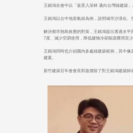
王銘鴻在會中以「返景入深林 邁向台灣綠建築
王銘鴻以台中地形氣候為例，說明城市沙漠化、
解決都市熱島效應的對策，王銘鴻提出透過水平
7度、減少空調使用，降低建物冷卻能源費用至少1
王銘鴻同時也介紹國內多處綠建築範例，其中像
建案。
新竹建築百年會會長郭嘉傑除了對王銘鴻建築師