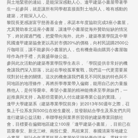
與土地緊密的連結，是能深深感動人心。逢甲建築小書屋帶著學
生一起參與，就是讓所有同學都直接面對土地與人，唯有感動的
建築，才能深入人心。
黎院長更感謝富宇慈善基金會，承諾本年度協助完成3座小書屋，
尤其贊助泰北這座小書屋，讓逢甲小書屋從海外贊助短缺的情況
下，終於躍過門檻，把愛帶向海外。此外，建築專業學院及中華
民國逢甲建築協會更以高於市價20%的價格，向村民認購2500公
斤咖啡豆，讓不能參與小書屋的人，也有機會藉由購買小書屋咖
啡作為伴手禮，共襄盛舉做公益。
參與此次活動的建築專業學院學生表示，「學院提供非常好的機
會讓我們深入部落，比起在學校孤軍奮戰，我們這一代更需要展
現對於社會的關懷。這次的機會讓我們看見不同民族的特色與不
同地區的地理條件，再將所學專業帶入偏鄉，能用自己的力量服
務他人，是何等榮幸。希望小書屋的精神能傳承至學弟妹們，一
起推廣與支持，為那些需要的人付出建築專業公益的實踐。」
逢甲大學建築系（建築專業學院前身）於2013年50週年之際，召
集上千位系友與500位在校生慶祝，並發願結合學生及系友們共同
進行建築公益活動，串聯學校與業界所習得的建築專業回饋社
會，目標要在偏鄉地區建立100座「逢甲建築小書屋」，目前已在
苗栗泰安、新北三峽、南投仁愛、馬祖東莒、泰國清萊等地建立
小書屋，預計今年還要拓展小書屋的足跡於臺中清水、雲林古坑