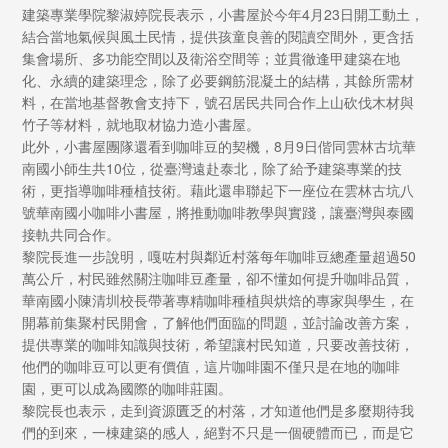
建築專業學院黎淑婷院長表示，小書屋於今年4月23日開工動土，
結合當地氣候與風土民情，提供孩童良善的閱讀空間外，更含括
集會場所、多功能空間以及衛浴空間等；並貫徹逢甲建築在地
化、永續的建築理念，除了必要鋼筋混凝土的結構，其餘所需材
料，在當地基督教會支持下，號召居民共同合作上山砍伐木材與
竹子等材料，就地取材協力造小書屋。
此外，小書屋團隊還看到咖啡豆的契機，8月9日偕同雲林古坑華
南國小師生共10位，從臺灣遠赴泰北，除了給予建築專業的技
術，更指導咖啡種植技術。藉此還串聯起下一座位在雲林古坑八
號華南國小咖啡小書屋，將推動咖啡教學與實踐，讓臺灣與泰國
接軌共同合作。
黎院長進一步說明，嘎咗村與鄰近村落每年咖啡豆總產量超過50
萬公斤，村民雖然關注咖啡豆產量，卻不懂如何提升咖啡品質，
華南國小陳清圳校長帶著專精咖啡種植與烘焙的專家與學生，在
開幕前集聚村民開會，了解他們面臨的問題，並討論改善方案，
提供專業的咖啡知識與技術，希望讓村民知道，只要改善技術，
他們的咖啡豆可以更有價值，這片咖啡園不僅只是在地的咖啡
園，更可以成為國際的咖啡莊園。
黎院長也表示，走到資源匱乏的村落，才知道他們是多麼期待我
們的到來，一棟建築的感人，絕對不只是一個硬體而已，而是它