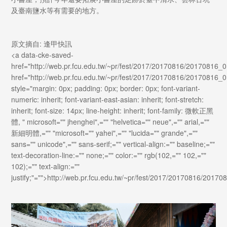
及臺南鹽水等有需要的地方。
原文摘自: 逢甲快訊
<a data-cke-saved-
href="http://web.pr.fcu.edu.tw/~pr/fest/2017/20170816/20170816_0
href="http://web.pr.fcu.edu.tw/~pr/fest/2017/20170816/20170816_0
style="margin: 0px; padding: 0px; border: 0px; font-variant-
numeric: inherit; font-variant-east-asian: inherit; font-stretch:
inherit; font-size: 14px; line-height: inherit; font-family: 微軟正黑
體, " microsoft="" jhenghei",="" "helvetica="" neue",="" arial,=""
新細明體,="" "microsoft="" yahei",="" "lucida="" grande",=""
sans="" unicode",="" sans-serif;="" vertical-align:="" baseline;=""
text-decoration-line:="" none;="" color:="" rgb(102,="" 102,=""
102);="" text-align:=""
justify;"="">http://web.pr.fcu.edu.tw/~pr/fest/2017/20170816/20170