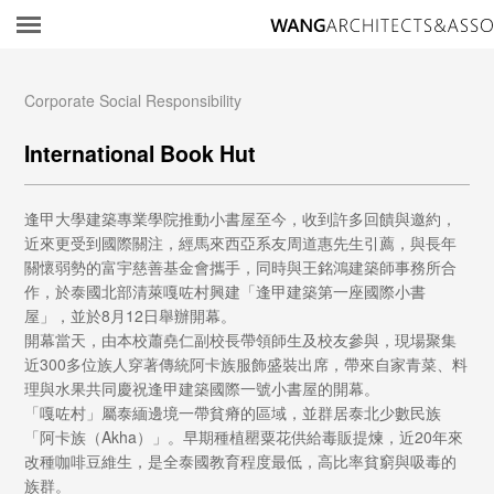
建築師事務所
Corporate Social Responsibility
International Book Hut
逢甲大學建築專業學院推動小書屋至今，收到許多回饋與邀約，
近來更受到國際關注，經馬來西亞系友周道惠先生引薦，與長年
關懷弱勢的富宇慈善基金會攜手，同時與王銘鴻建築師事務所合
作，於泰國北部清萊嘎咗村興建「逢甲建築第一座國際小書
屋」，並於8月12日舉辦開幕。
開幕當天，由本校蕭堯仁副校長帶領師生及校友參與，現場聚集
近300多位族人穿著傳統阿卡族服飾盛裝出席，帶來自家青菜、料
理與水果共同慶祝逢甲建築國際一號小書屋的開幕。
「嘎咗村」屬泰緬邊境一帶貧瘠的區域，並群居泰北少數民族
「阿卡族（Akha）」。早期種植罌粟花供給毒販提煉，近20年來
改種咖啡豆維生，是全泰國教育程度最低，高比率貧窮與吸毒的
族群。