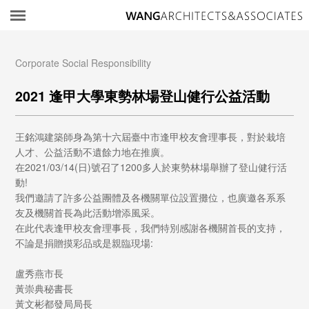
所
Corporate Social Responsibility
2021 逢甲大學東勢林場登山健行公益活動
王銘鴻建築師身為第十六屆臺中市逢甲校友會理事長，對於栽培
人才、公益活動不遺餘力地在推廣。
在2021/03/14(日)號召了1200多人於東勢林場舉辦了登山健行活
動!
我們邀請了許多公益團體及各機關單位設置攤位，也廣邀各系系
友及機關首長為此活動增添風采。
在此代表逢甲校友會理事長，我們特別感謝各機關首長的支持，
不論是捐贈摸彩品或是親臨現場:
盧秀燕市長
黃崇典秘書長
黃文彬都發局局長