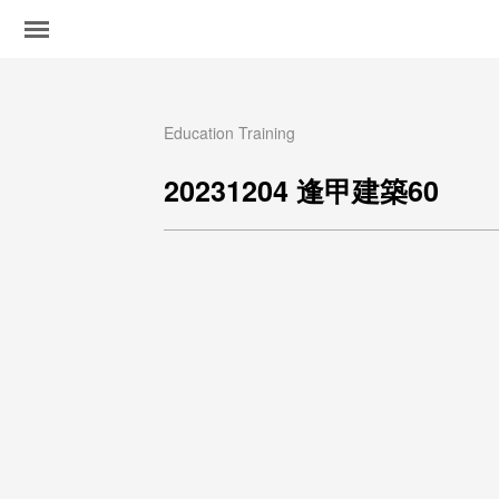
Education Training
20231204 逢甲建築60