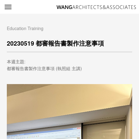
所
Education Training
20230519 都審報告書製作注意事項
本週主題:
都審報告書製作注意事項 (執照組 主講)