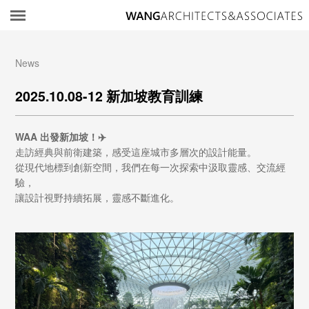
所
News
2025.10.08-12 新加坡教育訓練
WAA 出發新加坡！✈️
走訪經典與前衛建築，感受這座城市多層次的設計能量。
從現代地標到創新空間，我們在每一次探索中汲取靈感、交流經
驗，
讓設計視野持續拓展，靈感不斷進化。