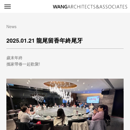
所
News
2025.01.21 龍尾留香年終尾牙
歲末年終
攜家帶眷一起歡聚!